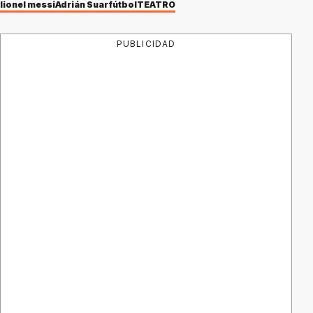
lionel messi
Adrián Suar
fútbol
TEATRO
PUBLICIDAD