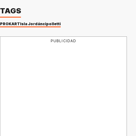
TAGS
PROKART
Isla Jordán
cipolletti
PUBLICIDAD