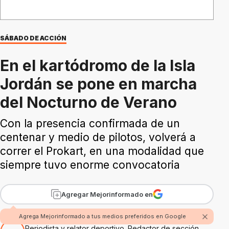
SÁBADO DE ACCIÓN
En el kartódromo de la Isla
Jordán se pone en marcha
del Nocturno de Verano
Con la presencia confirmada de un
centenar y medio de pilotos, volverá a
correr el Prokart, en una modalidad que
siempre tuvo enorme convocatoria
Agregar Mejorinformado en
Por Hugo Alejandro Amaolo
Agrega Mejorinformado a tus medios preferidos en Google
Periodista y relator deportivo. Redactor de sección