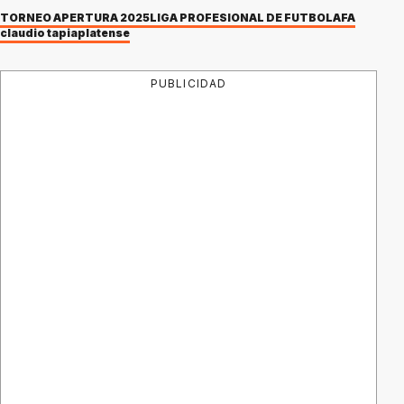
TORNEO APERTURA 2025
LIGA PROFESIONAL DE FÚTBOL
AFA
claudio tapia
platense
PUBLICIDAD