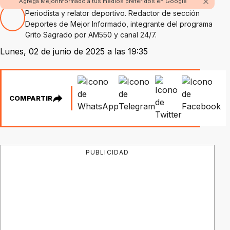
Por Hugo Alejandro Amaolo
Agrega Mejorinformado a tus medios preferidos en Google
Periodista y relator deportivo. Redactor de sección
Deportes de Mejor Informado, integrante del programa
Grito Sagrado por AM550 y canal 24/7.
Lunes, 02 de junio de 2025 a las 19:35
COMPARTIR
PUBLICIDAD