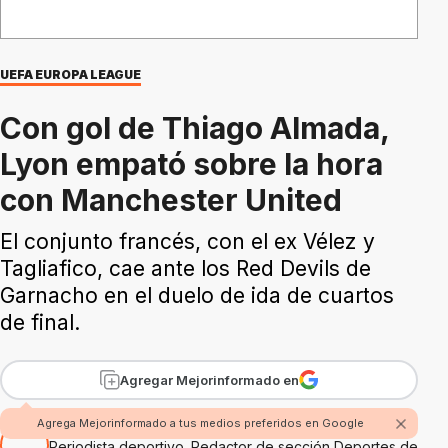
UEFA EUROPA LEAGUE
Con gol de Thiago Almada,
Lyon empató sobre la hora
con Manchester United
El conjunto francés, con el ex Vélez y
Tagliafico, cae ante los Red Devils de
Garnacho en el duelo de ida de cuartos
de final.
Agregar Mejorinformado en
Por Juan Sáber
Agrega Mejorinformado a tus medios preferidos en Google
Periodista deportivo. Redactor de sección Deportes de