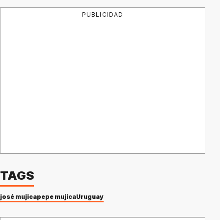
PUBLICIDAD
TAGS
josé mujica
pepe mujica
Uruguay