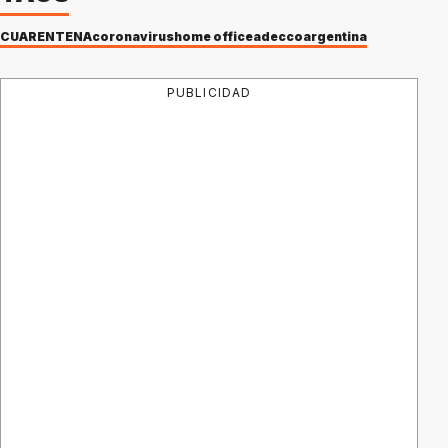
CUARENTENA
coronavirus
home office
adecco
argentina
PUBLICIDAD