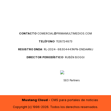
CONTACTO:
COMERCIAL@PRIMAMULTIMEDIOS.COM
TELÉFONO:
1128724873
REGISTRO DNDA:
RL-2024- 68304447APN-DNDA#MJ
DIRECTOR PERIODÍSTICO:
RUBÉN BOGGI
SEO Partners
Mustang Cloud -
CMS para portales de noticias
Copyright (c) 1996-2026. Todos los derechos reservados.