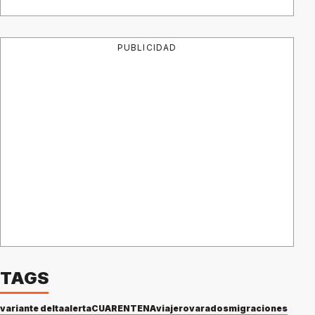
PUBLICIDAD
TAGS
variante delta
alerta
CUARENTENA
viajero
varados
migraciones