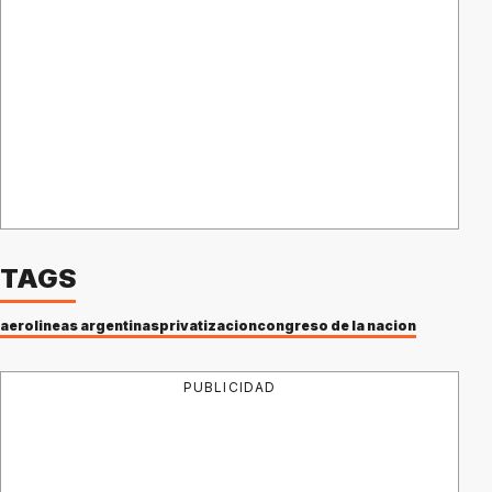
TAGS
aerolineas argentinas
privatizacion
congreso de la nacion
PUBLICIDAD