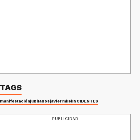
TAGS
manifestación
jubilados
javier milei
INCIDENTES
PUBLICIDAD