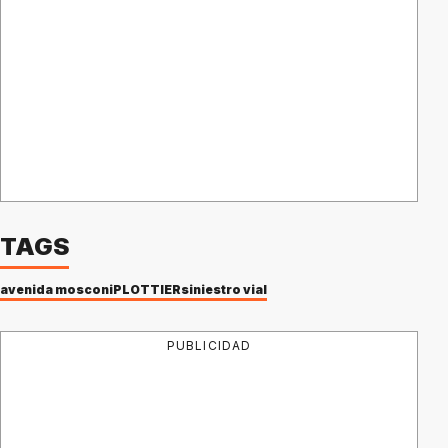
TAGS
avenida mosconi
PLOTTIER
siniestro vial
PUBLICIDAD