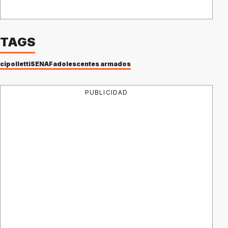
TAGS
cipolletti
SENAF
adolescentes armados
PUBLICIDAD