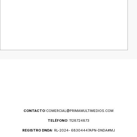
CONTACTO:
COMERCIAL@PRIMAMULTIMEDIOS.COM
TELÉFONO:
1128724873
REGISTRO DNDA:
RL-2024- 68304447APN-DNDA#MJ