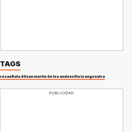
TAGS
rocas
Ruta 40
san martín de los andes
villa la angosutra
PUBLICIDAD