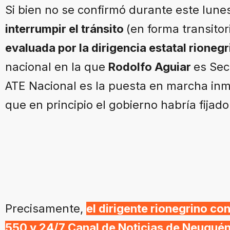
Si bien no se confirmó durante este lune
interrumpir el tránsito
(en forma transito
evaluada por la dirigencia estatal rionegr
nacional en la que
Rodolfo Aguiar
es Sec
ATE Nacional es la puesta en marcha inme
que en principio el gobierno habría fijado
Precisamente,
el dirigente rionegrino co
550 y 24/7 Canal de Noticias de Neuquén