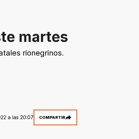
ste martes
tales rionegrinos.
22 a las 20:07
COMPARTIR