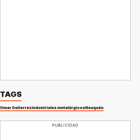
TAGS
Omar Gutierrez
industriales metalúrgicos
Neuquén
PUBLICIDAD