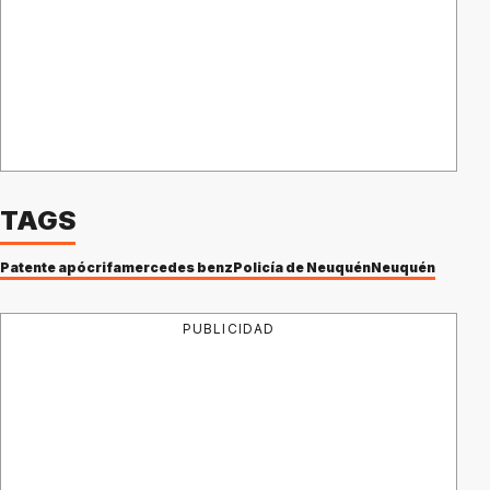
TAGS
Patente apócrifa
mercedes benz
Policía de Neuquén
Neuquén
PUBLICIDAD