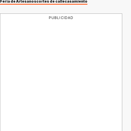
Feria de Artesanos
cortes de calle
casamiento
PUBLICIDAD