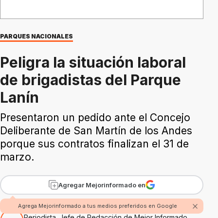
PARQUES NACIONALES
Peligra la situación laboral
de brigadistas del Parque
Lanín
Presentaron un pedido ante el Concejo
Deliberante de San Martín de los Andes
porque sus contratos finalizan el 31 de
marzo.
Agregar Mejorinformado en
Por Pablo Montanaro
Agrega Mejorinformado a tus medios preferidos en Google
Periodista. Jefe de Redacción de Mejor Informado.