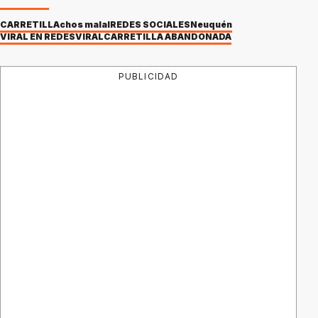
CARRETILLA
chos malal
REDES SOCIALES
Neuquén
VIRAL EN REDES
VIRAL
CARRETILLA ABANDONADA
PUBLICIDAD