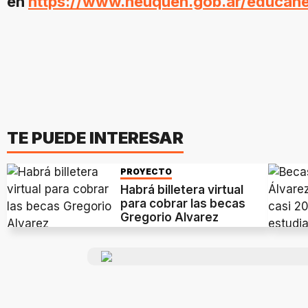
en
https://www.neuquen.gob.ar/educan
TE PUEDE INTERESAR
PROYECTO
Habrá billetera virtual
para cobrar las becas
Gregorio Alvarez