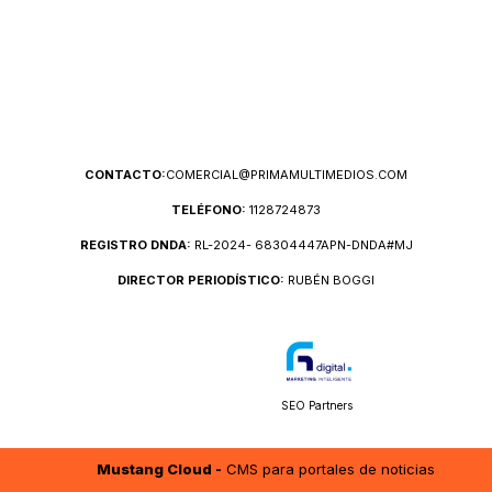
CONTACTO:
COMERCIAL@PRIMAMULTIMEDIOS.COM
TELÉFONO:
1128724873
REGISTRO DNDA:
RL-2024- 68304447APN-DNDA#MJ
DIRECTOR PERIODÍSTICO:
RUBÉN BOGGI
SEO Partners
Mustang Cloud -
CMS para portales de noticias