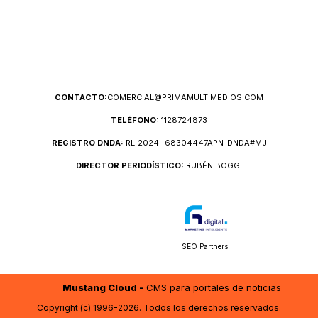
CONTACTO:
COMERCIAL@PRIMAMULTIMEDIOS.COM
TELÉFONO:
1128724873
REGISTRO DNDA:
RL-2024- 68304447APN-DNDA#MJ
DIRECTOR PERIODÍSTICO:
RUBÉN BOGGI
SEO Partners
Mustang Cloud -
CMS para portales de noticias
Copyright (c) 1996-2026. Todos los derechos reservados.