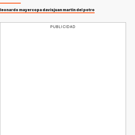
leonardo mayer
copa davis
juan martin del potro
PUBLICIDAD