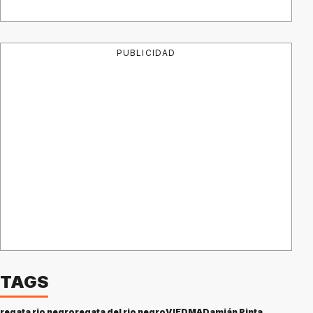
PUBLICIDAD
TAGS
regata rio negro
regata del rio negro
VIEDMA
Damián Pinta