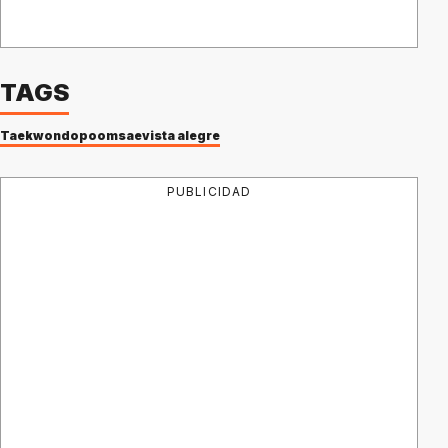
TAGS
Taekwondo
poomsae
vista alegre
PUBLICIDAD