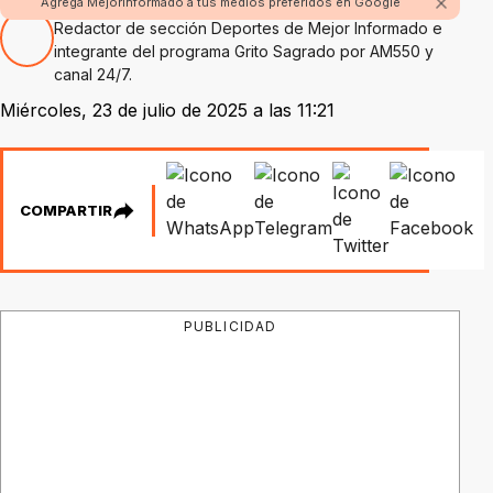
Por Pablo Chagumil
Agrega Mejorinformado a tus medios preferidos en Google
Redactor de sección Deportes de Mejor Informado e
integrante del programa Grito Sagrado por AM550 y
canal 24/7.
Miércoles, 23 de julio de 2025 a las 11:21
COMPARTIR
PUBLICIDAD