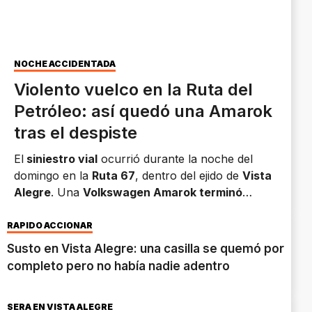
NOCHE ACCIDENTADA
Violento vuelco en la Ruta del
Petróleo: así quedó una Amarok
tras el despiste
El
siniestro vial
ocurrió durante la noche del
domingo en la
Ruta 67
, dentro del ejido de
Vista
Alegre
. Una
Volkswagen Amarok terminó
volcada
sobre uno de sus laterales a un costado
de la calzada. Las primeras informaciones indican
RÁPIDO ACCIONAR
que
no hubo personas heridas de gravedad.
Susto en Vista Alegre: una casilla se quemó por
completo pero no había nadie adentro
SERÁ EN VISTA ALEGRE