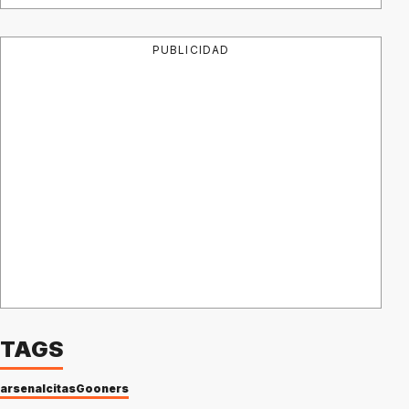
PUBLICIDAD
TAGS
arsenal
citas
Gooners