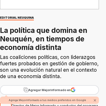
EDITORIAL NEUQUINA
La política que domina en
Neuquén, en tiempos de
economía distinta
Las coaliciones políticas, con liderazgos
fuertes probados en gestión de gobierno,
son una evolución natural en el contexto
de una economía distinta.
Agregar Mejorinformado en
Por Rubén Boggi
Agrega Mejorinformado a tus medios preferidos en Google
Director de Mejor Informado y conductor del programa