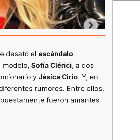
e desató el
escándalo
a modelo,
Sofía Clérici
, a dos
uncionario y
Jésica Cirio
. Y, en
iferentes rumores. Entre ellos,
upuestamente fueron amantes
.