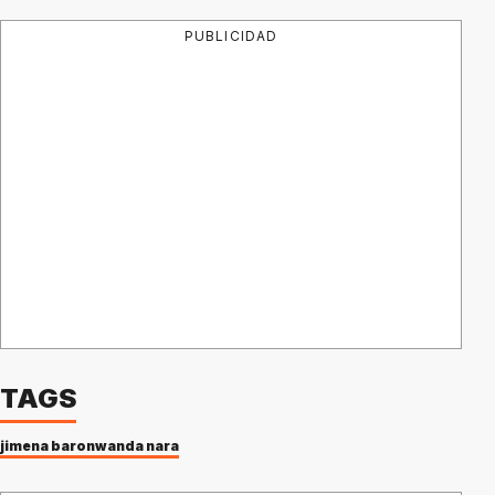
PUBLICIDAD
TAGS
jimena baron
wanda nara