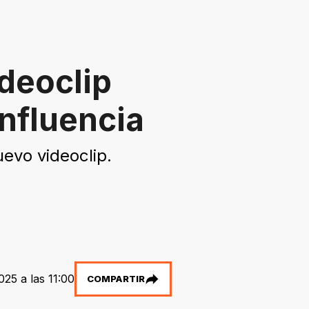
ideoclip
onfluencia
evo videoclip.
25 a las 11:00
COMPARTIR