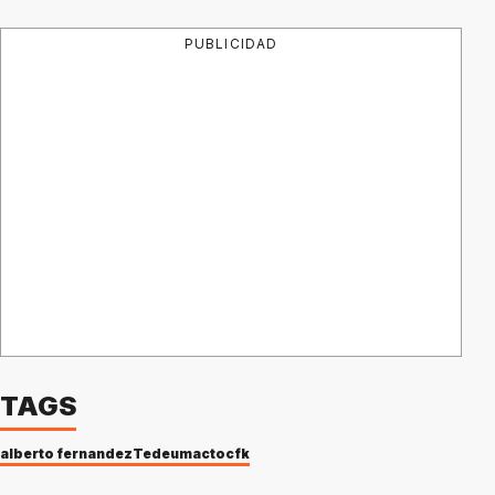
PUBLICIDAD
TAGS
alberto fernandez
Tedeum
acto
cfk