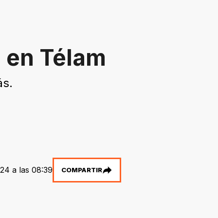
o en Télam
ás.
24 a las 08:39
COMPARTIR