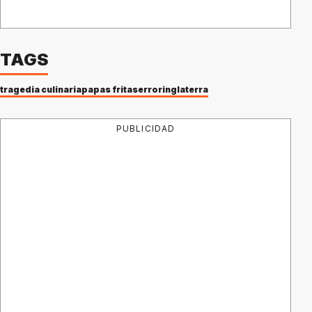
TAGS
tragedia culinaria
papas fritas
error
inglaterra
PUBLICIDAD