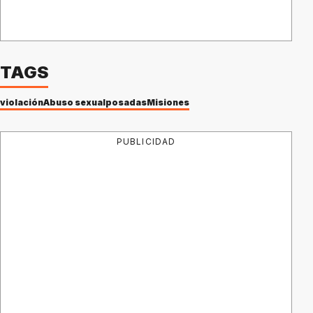
TAGS
violación
Abuso sexual
posadas
Misiones
PUBLICIDAD