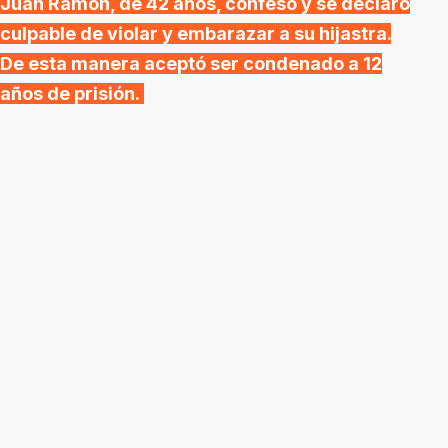
Juan Ramón, de 42 años, confesó y se declaró
culpable de violar y embarazar a su hijastra.
De esta manera aceptó ser condenado a 12
años de prisión.