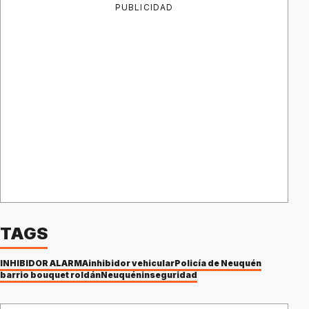
PUBLICIDAD
TAGS
INHIBIDOR ALARMA
inhibidor vehicular
Policía de Neuquén
barrio bouquet roldán
Neuquén
inseguridad