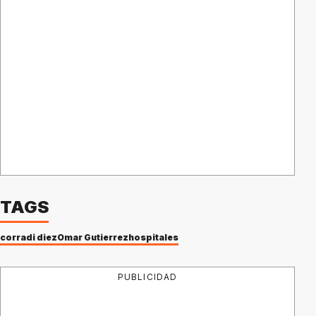
TAGS
corradi diez
Omar Gutierrez
hospitales
PUBLICIDAD