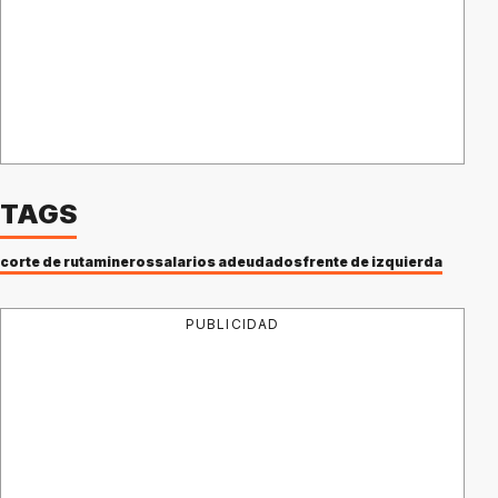
TAGS
corte de ruta
mineros
salarios adeudados
frente de izquierda
PUBLICIDAD