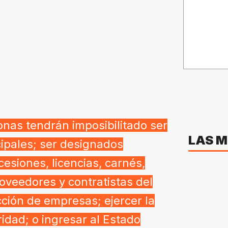
sonas tendrán imposibilitado ser
LAS M
cipales; ser designados
cesiones, licencias, carnés,
roveedores y contratistas del
ción de empresas; ejercer la
idad; o ingresar al Estado