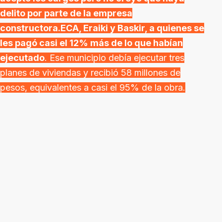
delito por parte de la empresa
constructora.ECA, Eraiki y Baskir, a quienes se
les pagó casi el 12% más de lo que habían
ejecutado
. Ese municipio debía ejecutar tres
planes de viviendas y recibió 58 millones de
pesos, equivalentes a casi el 95% de la obra.