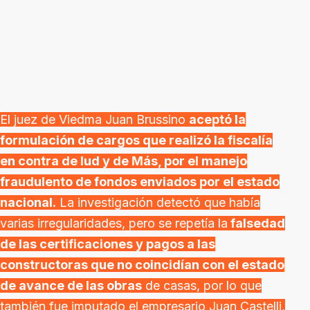
El juez de Viedma Juan Brussino
aceptó la
formulación de cargos que realizó la fiscalía
en contra de Iud y de Más, por el manejo
fraudulento de fondos enviados por el estado
nacional.
La investigación detectó que había
varias irregularidades, pero se repetía la
falsedad
de las certificaciones y pagos a las
constructoras que no coincidían con el estado
de avance de las obras
de casas, por lo que
también fue imputado el empresario Juan Castelli,