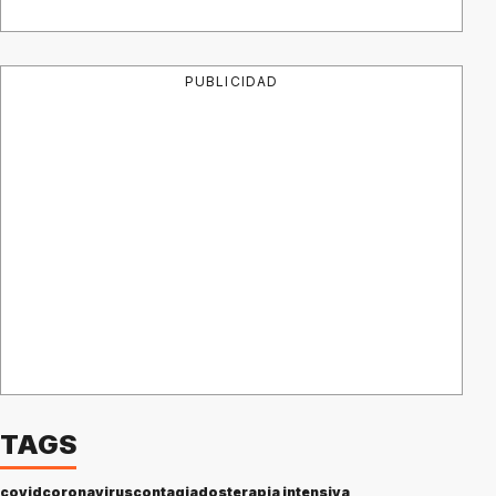
PUBLICIDAD
TAGS
covid
coronavirus
contagiados
terapia intensiva