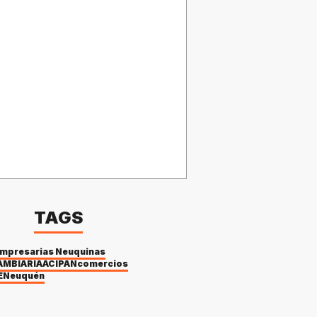
TAGS
Empresarias Neuquinas
AMBIARIA
ACIPAN
comercios
E
Neuquén