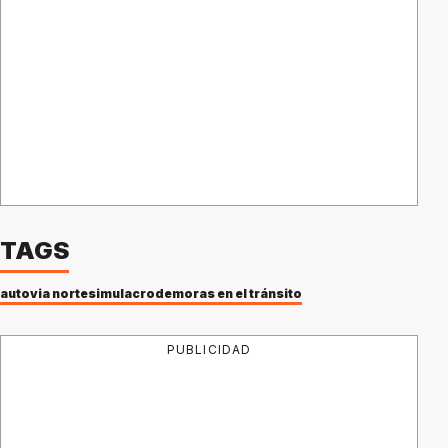
TAGS
autovia norte
simulacro
demoras en el tránsito
PUBLICIDAD