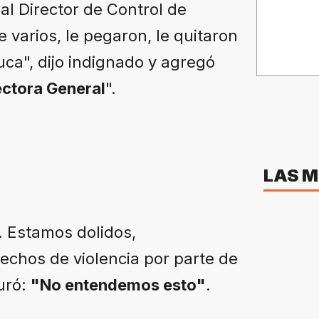
al Director de Control de
 varios, le pegaron, le quitaron
uca", dijo indignado y agregó
ectora General
".
LAS M
. Estamos dolidos,
chos de violencia por parte de
uró:
"No entendemos esto"
.