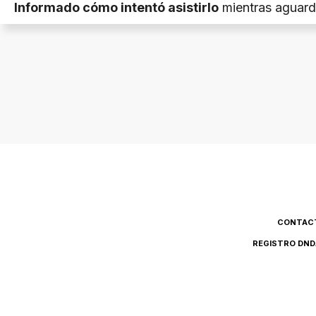
Informado cómo intentó asistirlo
mientras aguard
llegada de la ambulancia y el traslado junto a sus p
hospital Castro Rendón, donde
se confirmó su mu
cerebral.
CONTAC
REGISTRO DND