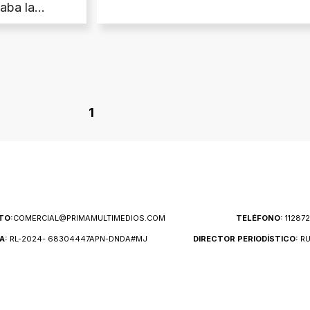
aba la
adres al
erte
1
TO:
COMERCIAL@PRIMAMULTIMEDIOS.COM
TELÉFONO:
11287
A:
RL-2024- 68304447APN-DNDA#MJ
DIRECTOR PERIODÍSTICO:
RU