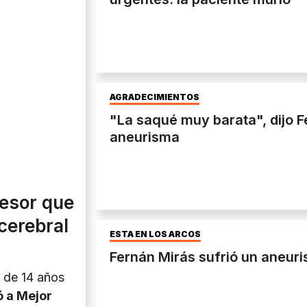
AGRADECIMIENTOS
"La saqué muy barata", dijo F
aneurisma
fesor que
 cerebral
ESTÁ EN LOS ARCOS
Fernán Mirás sufrió un aneur
n de 14 años
ó a Mejor