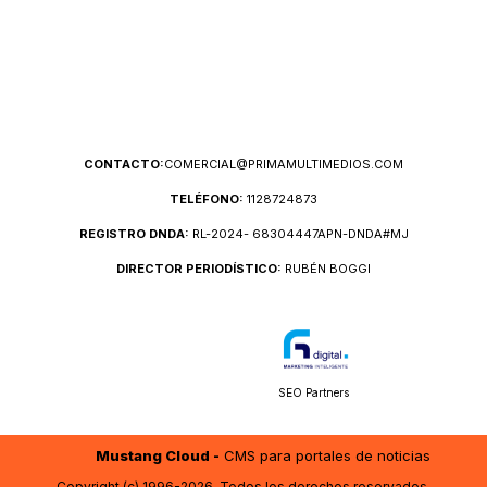
CONTACTO:
COMERCIAL@PRIMAMULTIMEDIOS.COM
TELÉFONO:
1128724873
REGISTRO DNDA:
RL-2024- 68304447APN-DNDA#MJ
DIRECTOR PERIODÍSTICO:
RUBÉN BOGGI
SEO Partners
Mustang Cloud -
CMS para portales de noticias
Copyright (c) 1996-2026. Todos los derechos reservados.