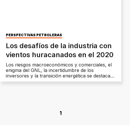
PERSPECTIVAS PETROLERAS
Los desafíos de la industria con
vientos huracanados en el 2020
Los riesgos macroeconómicos y comerciales, el
enigma del GNL, la incertidumbre de los
inversores y la transición energética se destacan
en un informe de Deloitte. La proyección del
precio del barril y la demanda global desaceleran
las inversiones. La consigna: "la disciplina de
capital"
1