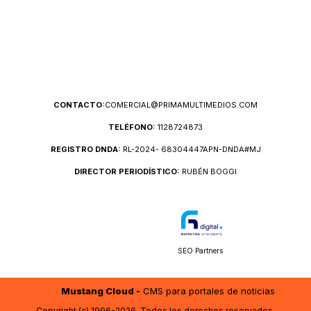
CONTACTO:
COMERCIAL@PRIMAMULTIMEDIOS.COM
TELÉFONO:
1128724873
REGISTRO DNDA:
RL-2024- 68304447APN-DNDA#MJ
DIRECTOR PERIODÍSTICO:
RUBÉN BOGGI
SEO Partners
Mustang Cloud -
CMS para portales de noticias
Copyright (c) 1996-2026. Todos los derechos reservados.