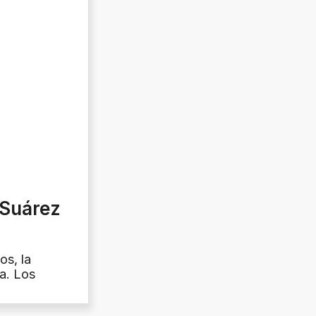
 Suárez
os, la
la. Los