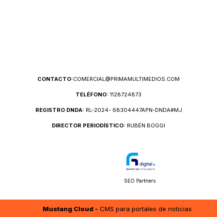
CONTACTO:
COMERCIAL@PRIMAMULTIMEDIOS.COM
TELÉFONO:
1128724873
REGISTRO DNDA:
RL-2024- 68304447APN-DNDA#MJ
DIRECTOR PERIODÍSTICO:
RUBÉN BOGGI
SEO Partners
Mustang Cloud -
CMS para portales de noticias